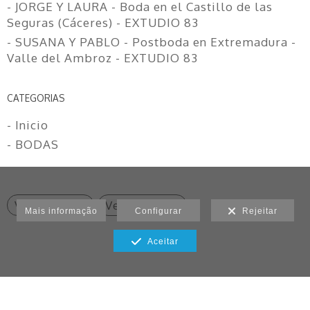
- JORGE Y LAURA - Boda en el Castillo de las
Seguras (Cáceres) - EXTUDIO 83
- SUSANA Y PABLO - Postboda en Extremadura -
Valle del Ambroz - EXTUDIO 83
CATEGORIAS
- Inicio
- BODAS
Ver anterior
Ver seguinte
Mais informação
Configurar
Rejeitar
Aceitar