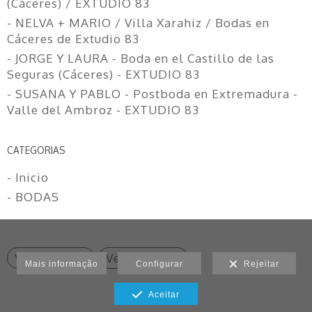
(Cáceres) / EXTUDIO 83
- NELVA + MARIO / Villa Xarahiz / Bodas en
Cáceres de Extudio 83
- JORGE Y LAURA - Boda en el Castillo de las
Seguras (Cáceres) - EXTUDIO 83
- SUSANA Y PABLO - Postboda en Extremadura -
Valle del Ambroz - EXTUDIO 83
CATEGORIAS
- Inicio
- BODAS
Ver anterior
Ver seguinte
Mais informação
Configurar
Rejeitar
Aceitar