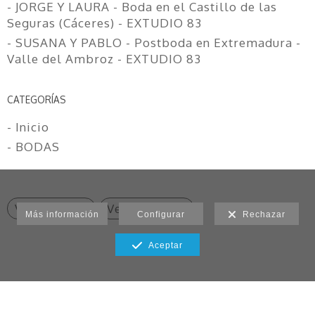
- JORGE Y LAURA - Boda en el Castillo de las
Seguras (Cáceres) - EXTUDIO 83
- SUSANA Y PABLO - Postboda en Extremadura -
Valle del Ambroz - EXTUDIO 83
CATEGORÍAS
- Inicio
- BODAS
Ver anterior
Ver siguiente
Más información
Configurar
Rechazar
Aceptar