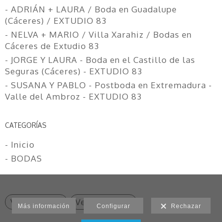
- ADRIÁN + LAURA / Boda en Guadalupe
(Cáceres) / EXTUDIO 83
- NELVA + MARIO / Villa Xarahiz / Bodas en
Cáceres de Extudio 83
- JORGE Y LAURA - Boda en el Castillo de las
Seguras (Cáceres) - EXTUDIO 83
- SUSANA Y PABLO - Postboda en Extremadura -
Valle del Ambroz - EXTUDIO 83
CATEGORÍAS
- Inicio
- BODAS
Ver anterior
Ver siguiente
Más información
Configurar
Rechazar