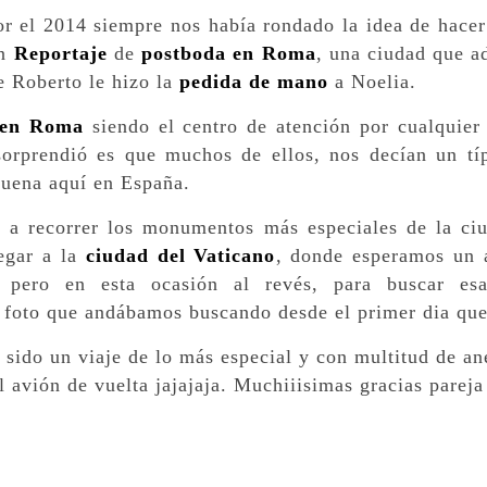
 el 2014 siempre nos había rondado la idea de hacer
un
Reportaje
de
postboda en Roma
, una ciudad que a
e Roberto le hizo la
pedida de mano
a Noelia.
 en Roma
siendo el centro de atención por cualquier
orprendió es que muchos de ellos, nos decían un típ
buena aquí en España.
ó a recorrer los monumentos más especiales de la c
egar a la
ciudad del Vaticano
, donde esperamos un a
 pero en esta ocasión al revés, para buscar esa
 foto que andábamos buscando desde el primer dia que 
 sido un viaje de lo más especial y con multitud de a
 avión de vuelta jajajaja. Muchiiisimas gracias pareja 