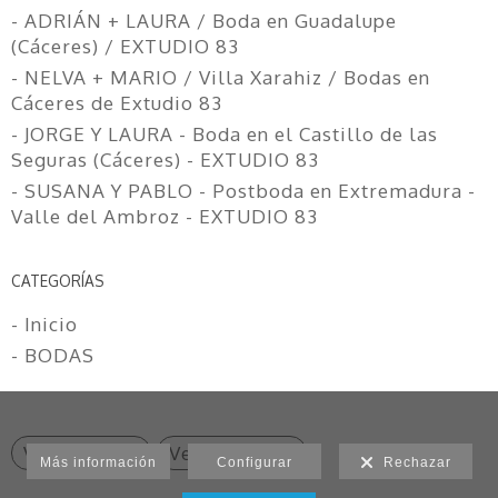
- ADRIÁN + LAURA / Boda en Guadalupe
(Cáceres) / EXTUDIO 83
- NELVA + MARIO / Villa Xarahiz / Bodas en
Cáceres de Extudio 83
- JORGE Y LAURA - Boda en el Castillo de las
Seguras (Cáceres) - EXTUDIO 83
- SUSANA Y PABLO - Postboda en Extremadura -
Valle del Ambroz - EXTUDIO 83
CATEGORÍAS
- Inicio
- BODAS
Ver anterior
Ver siguiente
Más información
Configurar
Rechazar