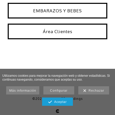
EMBARAZOS Y BEBES
Área Clientes
Utilizamos cookies para mejorar la navegación web y obtener estadísticas. Si
continuas navegando, consideramos que aceptas su uso.
Más información
Configurar
Rechazar
©2024 EXTUDIO 83 weddings
Aceptar
Aviso legal