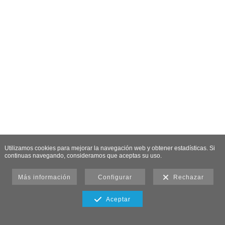
Utilizamos cookies para mejorar la navegación web y obtener estadísticas. Si
continuas navegando, consideramos que aceptas su uso.
Más información
Configurar
Rechazar
Aceptar