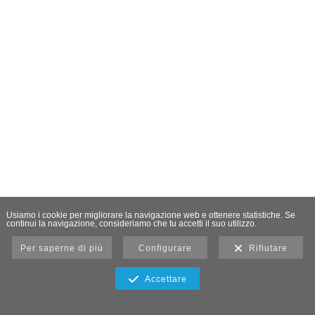
Usiamo i cookie per migliorare la navigazione web e ottenere statistiche. Se
continui la navigazione, consideriamo che tu accetti il suo utilizzo.
Per saperne di più
Configurare
Rifiutare
Accettare